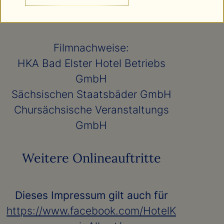
Fotolia_89240595_M
Fotolia_120350999_M
Filmnachweise:
HKA Bad Elster Hotel Betriebs
GmbH
Sächsischen Staatsbäder GmbH
Chursächsische Veranstaltungs
GmbH
Weitere Onlineauftritte
Dieses Impressum gilt auch für
https://www.facebook.com/HotelK