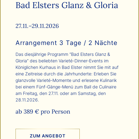
Bad Elsters Glanz & Gloria
Christoph Koestlin
Danny Otto
Think Art
27.11.–29.11.2026
Sylvio Dittrich
Arrangement 3 Tage / 2 Nächte
Katharina Ziedek
Popeye Ben Kriemann
Das diesjährige Programm “Bad Elsters Glanz &
Gloria” des beliebten Varieté-Dinner-Events im
Martina Root-DJKT
Königlichen Kurhaus in Bad Elster nimmt Sie mit auf
Petr Nasic
eine Zeitreise durch die Jahrhunderte: Erleben Sie
glanzvolle Varieté-Momente und erlesene Kulinarik
Michael Zargarinejad
bei einem Fünf-Gänge-Menü zum Ball de Culinaire
Christoph Beer
am Freitag, den 27.11. oder am Samstag, den
Igor Pastierovic
28.11.2026.
360 Grad
ab 389 € pro Person
Martin Kreißl + Christian Baer
Fotolia_54295259_M
ZUM ANGEBOT