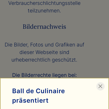
Verbraucherschlichtungsstelle
teilzunehmen.
Bildernachweis
Die Bilder, Fotos und Grafiken auf
dieser Webseite sind
urheberrechtlich geschützt.
Die Bilderrechte liegen bei:
Jan Hesse
Tim Hard x Thomy Roecklin Digital
Ball de Culinaire
Jan Bräuer
präsentiert
Bilderzeugs